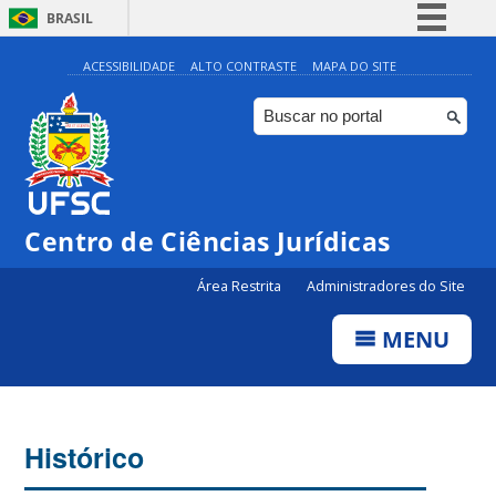
BRASIL
Simplifique!
ACESSIBILIDADE
ALTO CONTRASTE
MAPA DO SITE
Comunica BR
Participe
Acesso à informação
Legislação
Centro de Ciências Jurídicas
Canais
Área Restrita
Administradores do Site
MENU
Histórico