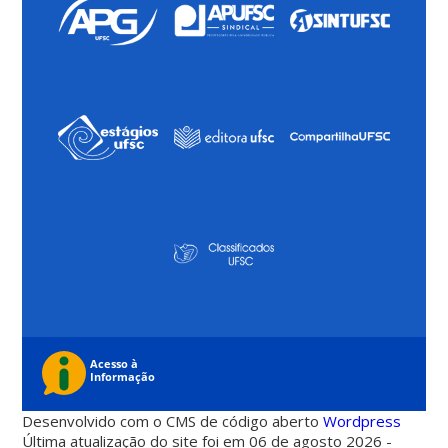
Desenvolvido com o CMS de código aberto
Wordpress
Última atualização do site foi em 06 de agosto 2026 -