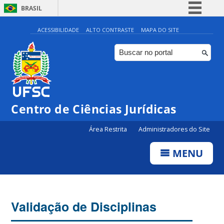
BRASIL
Simplifique!
ACESSIBILIDADE
ALTO CONTRASTE
MAPA DO SITE
Comunica BR
Participe
Acesso à informação
Legislação
Centro de Ciências Jurídicas
Canais
Área Restrita
Administradores do Site
MENU
Validação de Disciplinas