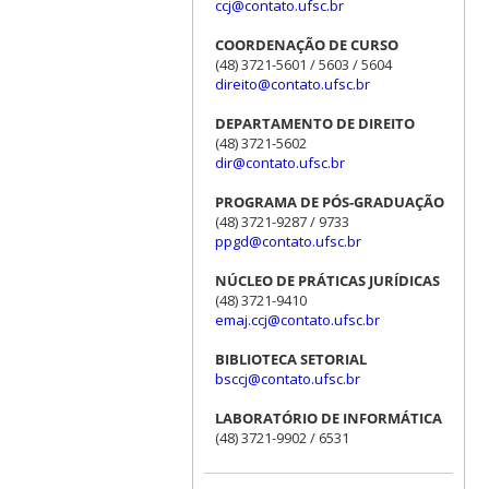
ccj@contato.ufsc.br
COORDENAÇÃO DE CURSO
(48) 3721-5601 / 5603 / 5604
direito@contato.ufsc.br
DEPARTAMENTO DE DIREITO
(48) 3721-5602
dir@contato.ufsc.br
PROGRAMA DE PÓS-GRADUAÇÃO
(48) 3721-9287 / 9733
ppgd@contato.ufsc.br
NÚCLEO DE PRÁTICAS JURÍDICAS
(48) 3721-9410
emaj.ccj@contato.ufsc.br
BIBLIOTECA SETORIAL
bsccj@contato.ufsc.br
LABORATÓRIO DE INFORMÁTICA
(48) 3721-9902 / 6531