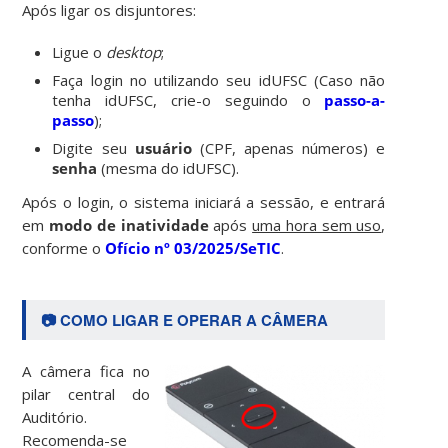
Após ligar os disjuntores:
Ligue o
desktop
;
Faça login no utilizando seu idUFSC (Caso não
tenha idUFSC, crie-o seguindo o
passo-a-
passo
);
Digite seu
usuário
(CPF, apenas números) e
s
enha
(mesma do idUFSC).
Após o login, o sistema iniciará a sessão, e entrará
em
modo de inatividade
após
uma hora sem uso
,
conforme o
Ofício nº 03/2025/SeTIC
.
📷 COMO LIGAR E OPERAR A CÂMERA
A câmera fica no
pilar central do
Auditório.
Recomenda-se