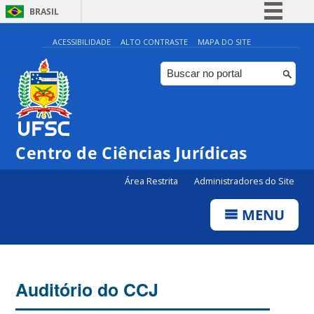
BRASIL
Simplifique!
ACESSIBILIDADE
ALTO CONTRASTE
MAPA DO SITE
Comunica BR
Participe
Acesso à informação
Legislação
Centro de Ciências Jurídicas
Canais
Área Restrita
Administradores do Site
MENU
Auditório do CCJ