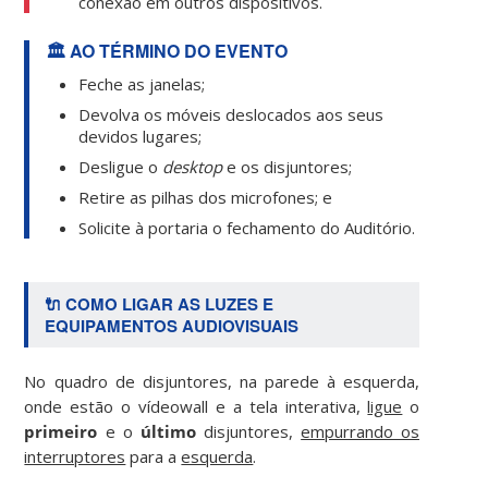
conexão em outros dispositivos.
🏛️ AO TÉRMINO DO EVENTO
Feche as janelas;
Devolva os móveis deslocados aos seus
devidos lugares;
Desligue o
desktop
e os disjuntores;
Retire as pilhas dos microfones; e
Solicite à portaria o fechamento do Auditório.
🔌 COMO LIGAR AS LUZES E
EQUIPAMENTOS AUDIOVISUAIS
No quadro de disjuntores, na parede à esquerda,
onde estão o vídeowall e a tela interativa,
ligue
o
primeiro
e o
último
disjuntores,
empurrando os
interruptores
para a
esquerda
.