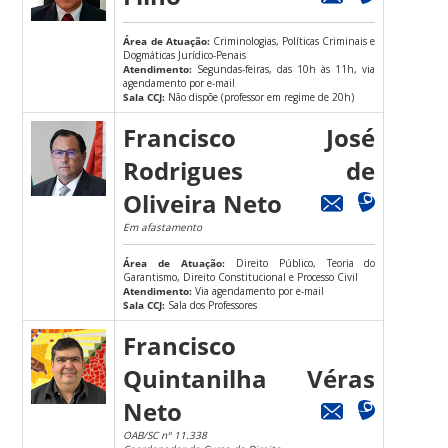
Área de Atuação:
Criminologias, Políticas Criminais e
Dogmáticas Jurídico-Penais
Atendimento:
Segundas-feiras, das 10h às 11h, via
agendamento por e-mail
Sala CCJ:
Não dispõe (professor em regime de 20h)
Francisco José
Rodrigues de
Oliveira Neto
Em afastamento
Área de Atuação:
Direito Público, Teoria do
Garantismo, Direito Constitucional e Processo Civil
Atendimento:
Via agendamento por e-mail
Sala CCJ:
Sala dos Professores
Francisco
Quintanilha Véras
Neto
OAB/SC nº 11.338