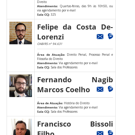
Direito
Atendimento:
Quartas-feiras, das 9h às 10h50, ou
via agendamento por e-mail
Sala CCJ:
325
Felipe da Costa De-
Lorenzi
OAB/RS nº 94.631
Área de Atuação:
Direito Penal, Processo Penal e
Filosofia do Direito
Atendimento:
Via agendamento por e-mail
Sala CCJ:
Sala dos Professores
Fernando Nagib
Marcos Coelho
Área de Atuação:
História do Direito
Atendimento:
Via agendamento por e-mail
Sala CCJ:
Sala dos Professores
Francisco Bissoli
Filho