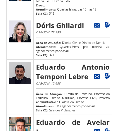
Teoria e História do
Direito
Atendimento:
Quartas-feiras, das 16h às 18h
Sala CCJ:
313
Dóris Ghilardi
OAB/SC nº 22.290
Área de Atuação:
Direito Civil e Direito de Família
Atendimento:
Quartas-feiras, pela manhã, via
agendamento por e-mail
Sala CCJ:
321
Eduardo Antonio
Temponi Lebre
OAB/SC nº 12.688
Área de Atuação:
Direito do Trabalho, Processo do
Trabalho, Direito Marítimo, Processo Civil, Processo
Administrativo e Filosofia do Direito
Atendimento:
Via agendamento por e-mail
Sala CCJ:
Sala dos Professores
Eduardo de Avelar