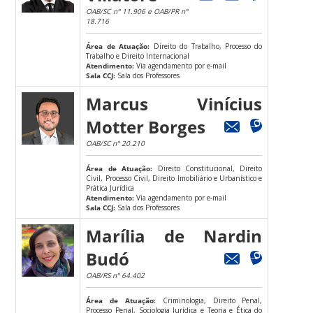
OAB/SC nº 11.906 e OAB/PR nº
18.716
Área de Atuação:
Direito do Trabalho, Processo do
Trabalho e Direito Internacional
Atendimento:
Via agendamento por e-mail
Sala CCJ:
Sala dos Professores
Marcus Vinícius
Motter Borges
OAB/SC nº 20.210
Área de Atuação:
Direito Constitucional, Direito
Civil, Processo Civil, Direito Imobiliário e Urbanístico e
Prática Jurídica
Atendimento:
Via agendamento por e-mail
Sala CCJ:
Sala dos Professores
Marília de Nardin
Budó
OAB/RS nº 64.402
Área de Atuação:
Criminologia, Direito Penal,
Processo Penal, Sociologia Jurídica e Teoria e Ética do