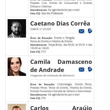
Processo Civil, Direito do Consumidor e Direitos
Difusos e Coletivos
Atendimento:
Via agendamento por e-mail
Sala CCJ:
Sala dos Professores
Caetano Dias Corrêa
OAB/SC nº 20.600
Área de Atuação:
Direito e Religião,
Teoria do Direito e História do Direito
Atendimento:
Terças-feiras, das 8h20 às 9h10 e das
13h30 às 14h20
Sala CCJ:
313
Camila Damasceno
de Andrade
Integrante da Comissão de Monitoria
Área de Atuação:
Criminologia, Direito Penal,
Processo Penal, Teoria do Direito, História do Direito,
Direitos Humanos e Estudos de Gênero e Feminismos
Atendimento:
Via agendamento por e-mail
Sala CCJ:
316
Carlos Araújo