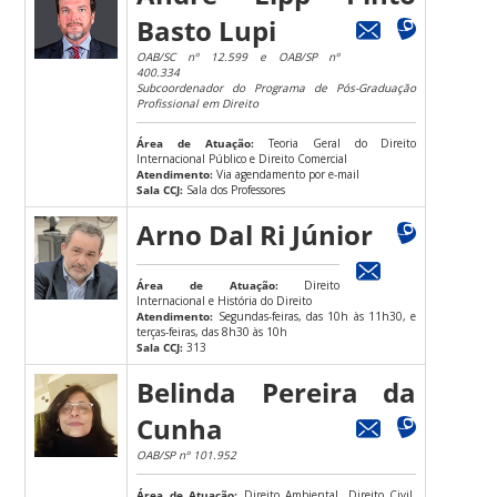
Basto Lupi
OAB/SC nº 12.599 e OAB/SP nº
400.334
Subcoordenador do Programa de Pós-Graduação
Profissional em Direito
Área de Atuação:
Teoria Geral do Direito
Internacional Público e Direito Comercial
Atendimento:
Via agendamento por e-mail
Sala CCJ:
Sala dos Professores
Arno Dal Ri Júnior
Área de Atuação:
Direito
Internacional e História do Direito
Atendimento:
Segundas-feiras, das 10h às 11h30, e
terças-feiras, das 8h30 às 10h
Sala CCJ:
313
Belinda Pereira da
Cunha
OAB/SP nº 101.952
Área de Atuação:
Direito Ambiental, Direito Civil,