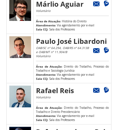
Márlio Aguiar
Voluntário
Área de Atuação:
História do Direito
Atendimento:
Via agendamento por e-mail
Sala CCJ:
Sala dos Professores
Paulo José Libardoni
OAB/SC nº 64.294, OAB/RS nº 64.313B
e OAB/MT nº 11.904/B
Voluntário
Área de Atuação:
Direito do Trabalho, Processo do
Trabalho e Sociologia Juridica
Atendimento:
Via agendamento por e-mail
Sala CCJ:
Sala dos Professores
Rafael Reis
Voluntário
Área de Atuação:
Direito do Trabalho, Processo do
Trabalho e Direito Previdenciário
Atendimento:
Via agendamento por e-mail
Sala CCJ:
Sala dos Professores