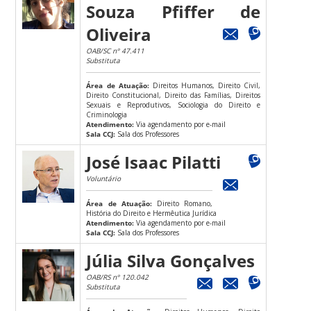
Souza Pfiffer de
Oliveira
OAB/SC nº 47.411
Substituta
Área de Atuação:
Direitos Humanos, Direito Civil,
Direito Constitucional, Direito das Famílias, Direitos
Sexuais e Reprodutivos, Sociologia do Direito e
Criminologia
Atendimento:
Via agendamento por e-mail
Sala CCJ:
Sala dos Professores
José Isaac Pilatti
Voluntário
Área de Atuação:
Direito Romano,
História do Direito e Hermêutica Jurídica
Atendimento:
Via agendamento por e-mail
Sala CCJ:
Sala dos Professores
Júlia Silva Gonçalves
OAB/RS nº 120.042
Substituta