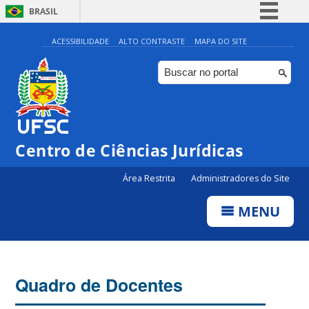
BRASIL
Simplifique!
ACESSIBILIDADE
ALTO CONTRASTE
MAPA DO SITE
Comunica BR
Participe
Acesso à informação
Legislação
Centro de Ciências Jurídicas
Canais
Área Restrita
Administradores do Site
MENU
Quadro de Docentes