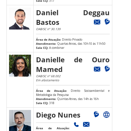
Sala CCJ:
317
Daniel Deggau
Bastos
OAB/SC nº 30.139
Área de Atuação:
Direito Privado
Atendimento:
Quartas-feiras, das 10h10 às 11h50
Sala CCJ:
A combinar
Danielle de Ouro
Mamed
OAB/SC nº 68.002
Em afastamento
Área de Atuação:
Direito Socioambiental e
Metodologia da Pesquisa
Atendimento:
Quintas-feiras, das 14h às 16h
Sala CCJ:
318
Diego Nunes
Área de Atuação: