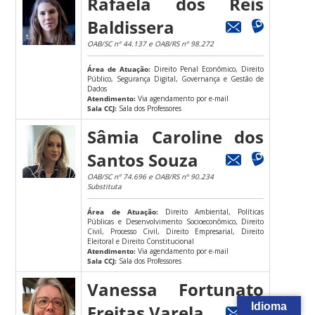
Rafaela dos Reis
Baldissera
OAB/SC nº 44.137 e OAB/RS nº 98.272
Área de Atuação:
Direito Penal Econômico, Direito
Público, Segurança Digital, Governança e Gestão de
Dados
Atendimento:
Via agendamento por e-mail
Sala CCJ:
Sala dos Professores
Sâmia Caroline dos
Santos Souza
OAB/SC nº 74.696 e OAB/RS nº 90.234
Substituta
Área de Atuação:
Direito Ambiental, Políticas
Públicas e Desenvolvimento Socioeconômico, Direito
Civil, Processo Civil, Direito Empresarial, Direito
Eleitoral e Direito Constitucional
Atendimento:
Via agendamento por e-mail
Sala CCJ:
Sala dos Professores
Vanessa Fortunato
Idioma
Freitas Varela