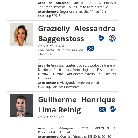
Área de Atuação:
Direito Tributário, Processo
Tributário, Processo Civil e Direito Administrativo
Atendimento:
Segundas-feiras, das 14h às 15h
Sala CCJ:
309-B
Grazielly Alessandra
Baggenstoss
OAB/SC nº 34.428
Presidenta da Comissão de
Monitoria
Área de Atuação:
Epistemologias, Estudos de Gênero,
Direito e Feminismos, Metodologia da Pesquisa em
Direito, Direito Antidiscriminatório e Direitos
Humanos
Atendimento:
Via agendamento por e-mail
Sala CCJ:
Sala dos Professores
Guilherme Henrique
Lima Reinig
OAB/SC nº 58.017
Área de Atuação:
Direito Contratual e
Responsabilidade Civil
Atendimento:
Quartas-feiras, das 19h20 às 20h20