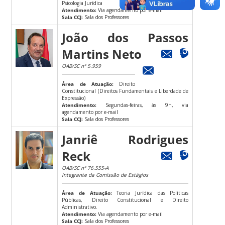
Psicologia Jurídica
Atendimento:
Via agendamento por e-mail
Sala CCJ:
Sala dos Professores
João dos Passos
Martins Neto
OAB/SC nº 5.959
Área de Atuação:
Direito
Constitucional (Direitos Fundamentais e Liberdade de
Expressão)
Atendimento:
Segundas-feiras, às 9h, via
agendamento por e-mail
Sala CCJ:
Sala dos Professores
Janriê Rodrigues
Reck
OAB/SC nº 76.555-A
Integrante da Comissão de Estágios
Área de Atuação:
Teoria Jurídica das Políticas
Públicas, Direito Constitucional e Direito
Administrativo.
Atendimento:
Via agendamento por e-mail
Sala CCJ:
Sala dos Professores