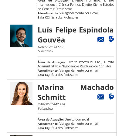
Área de Atuação:
Direitos Humanos, Direito
Internacional, Ciência Política, Direito Civil e Estudos
de Gênero e Feminismos
Atendimento:
Via agendamento por e-mail
Sala CCJ:
Sala dos Professores
Luís Felipe Espindola
Gouvêa
OAB/SC nº 34.560
Substituto
Área de Atuação:
Direito Processual Civil, Direito
Administrativo e Negociação e Resolução de Conflitos
Atendimento:
Via agendamento por e-mail
Sala CCJ:
Sala dos Professores
Marina Machado
Schmitt
OAB/SP nº 442.184
Voluntária
Área de Atuação:
Direito Comercial
Atendimento:
Via agendamento por e-mail
Sala CCJ:
Sala dos Professores