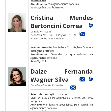
Internacional
Atendimento:
Via agendamento por e-mail
Sala CCJ:
Sala dos Professores
Cristina Mendes
Bertoncini Correa
OAB/SC nº 14.345
Coordenadora de Estágios e do
Núcleo de Práticas Jurídicas
Área de Atuação:
Mediação e Conciliação e Direito e
Inteligência Artificial
Atendimento:
Segundas e quartas-feiras, via
agendamento por e-mail
Sala CCJ:
311
Daize Fernanda
Wagner Silva
Coordenadora de Extensão
Área de Atuação:
Direito
Civil, Direitos da Personalidade e Direitos dos Povos
Indígenas
Atendimento:
Terças e sextas-feiras, pela manhã, via
agendamento por e-mail