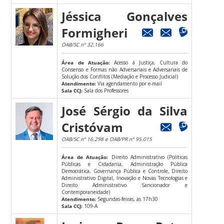
Jéssica Gonçalves
Formigheri
OAB/SC nº 32.166
Área de Atuação:
Acesso à Justiça, Cultura do
Consenso e Formas não Adversariais e Adversariais de
Solução dos Conflitos (Mediação e Processo Judicial)
Atendimento:
Via agendamento por e-mail
Sala CCJ:
Sala dos Professores
José Sérgio da Silva
Cristóvam
OAB/SC nº 16.298 e OAB/PR nº 95.015
Área de Atuação:
Direito Administrativo (Políticas
Públicas e Cidadania, Administração Pública
Democrática, Governança Pública e Controle, Direito
Administrativo Digital, Inovação e Novas Tecnologias e
Direito Administrativo Sancionador e
Contemporaneidade)
Atendimento:
Segundas-feiras, às 17h30
Sala CCJ:
109-A