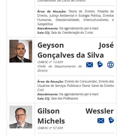
Coordenador do Curso de Direito
Área de Atuação:
Teoria do Direito, Filosofia do
Direito, Justiça Ambiental e Ecologia Política, Direitos
Humanos, Descolonialidade, Interculturalismo, e
Geopolítica
Atendimento:
Via agendamento por e-mail
Sala CCJ:
Sala da Coordenação do Curso
Geyson José
Gonçalves da Silva
OAB/SC nº 13.829
Chefe do Departamento de
Direito
Área de Atuação:
Direito do Consumidor, Direito dos
Usuários de Serviços Públicos e Teoria Geral do Direito
Civil
Atendimento:
Via agendamento por e-mail
Sala CCJ:
Sala dos Professores
Gilson Wessler
Michels
OAB/SC nº 57.609