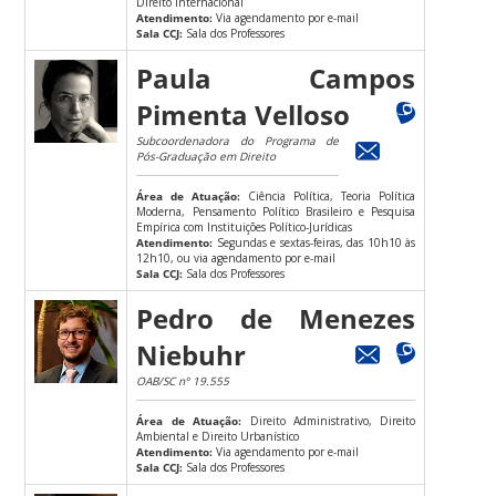
Direito Internacional
Atendimento:
Via agendamento por e-mail
Sala CCJ:
Sala dos Professores
Paula Campos
Pimenta Velloso
Subcoordenadora do Programa de
Pós-Graduação em Direito
Área de Atuação:
Ciência Política, Teoria Política
Moderna, Pensamento Político Brasileiro e Pesquisa
Empírica com Instituições Político-Jurídicas
Atendimento:
Segundas e sextas-feiras, das 10h10 às
12h10, ou via agendamento por e-mail
Sala CCJ:
Sala dos Professores
Pedro de Menezes
Niebuhr
OAB/SC nº 19.555
Área de Atuação:
Direito Administrativo, Direito
Ambiental e Direito Urbanístico
Atendimento:
Via agendamento por e-mail
Sala CCJ:
Sala dos Professores