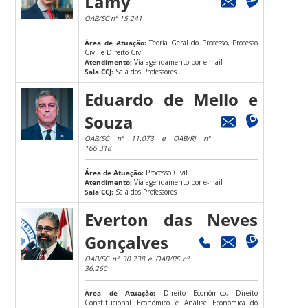
Lamy
OAB/SC nº 15.241
Área de Atuação:
Teoria Geral do Processo, Processo
Civil e Direito Civil
Atendimento:
Via agendamento por e-mail
Sala CCJ:
Sala dos Professores
Eduardo de Mello e
Souza
OAB/SC nº 11.073 e OAB/RJ nº
166.318
Área de Atuação:
Processo Civil
Atendimento:
Via agendamento por e-mail
Sala CCJ:
Sala dos Professores
Everton das Neves
Gonçalves
OAB/SC nº 30.738 e OAB/RS nº
36.260
Área de Atuação:
Direito Econômico, Direito
Constitucional Econômico e Análise Econômica do