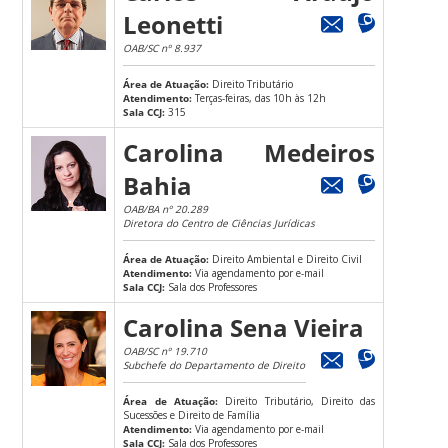
Leonetti
OAB/SC nº 8.937
Área de Atuação:
Direito Tributário
Atendimento:
Terças-feiras, das 10h às 12h
Sala CCJ:
315
Carolina Medeiros
Bahia
OAB/BA nº 20.289
Diretora do Centro de Ciências Jurídicas
Área de Atuação:
Direito Ambiental e Direito Civil
Atendimento:
Via agendamento por e-mail
Sala CCJ:
Sala dos Professores
Carolina Sena Vieira
OAB/SC nº 19.710
Subchefe do Departamento de Direito
Área de Atuação:
Direito Tributário, Direito das
Sucessões e Direito de Família
Atendimento:
Via agendamento por e-mail
Sala CCJ:
Sala dos Professores