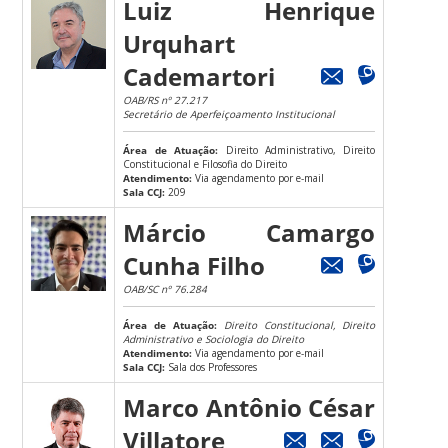
Luiz Henrique
Urquhart
Cademartori
OAB/RS nº 27.217
Secretário de Aperfeiçoamento Institucional
Área de Atuação:
Direito Administrativo, Direito
Constitucional e Filosofia do Direito
Atendimento:
Via agendamento por e-mail
Sala CCJ:
209
Márcio Camargo
Cunha Filho
OAB/SC nº 76.284
Área de Atuação:
Direito Constitucional, Direito
Administrativo e Sociologia do Direito
Atendimento:
Via agendamento por e-mail
Sala CCJ:
Sala dos Professores
Marco Antônio César
Villatore