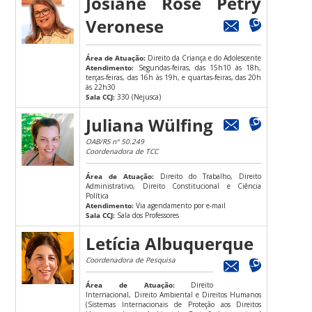
Josiane Rose Petry
Veronese
Área de Atuação:
Direito da Criança e do Adolescente
Atendimento:
Segundas-feiras, das 15h10 às 18h,
terças-feiras, das 16h às 19h, e quartas-feiras, das 20h
às 22h30
Sala CCJ:
330 (Nejusca)
Juliana Wülfing
OAB/RS nº 50.249
Coordenadora de TCC
Área de Atuação:
Direito do Trabalho, Direito
Administrativo, Direito Constitucional e Ciência
Política
Atendimento:
Via agendamento por e-mail
Sala CCJ:
Sala dos Professores
Letícia Albuquerque
Coordenadora de Pesquisa
Área de Atuação:
Direito
Internacional, Direito Ambiental e Direitos Humanos
(Sistemas Internacionais de Proteção aos Direitos