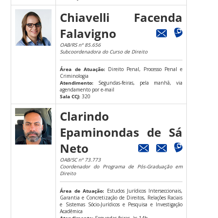
Chiavelli Facenda
Falavigno
OAB/RS nº 85.656
Subcoordenadora do Curso de Direito
Área de Atuação:
Direito Penal, Processo Penal e
Criminologia
Atendimento:
Segundas-feiras, pela manhã, via
agendamento por e-mail
Sala CCJ:
320
Clarindo
Epaminondas de Sá
Neto
OAB/SC nº 73.773
Coordenador do Programa de Pós-Graduação em
Direito
Área de Atuação:
Estudos Jurídicos Interseccionais,
Garantia e Concretização de Direitos, Relações Raciais
e Sistemas Sócio-Jurídicos e Pesquisa e Investigação
Acadêmica
Atendimento:
Segundas-feiras, às 14h