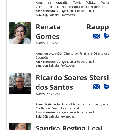
Área de Atuação:
Teoria Política, Teoria
Constitucional, Direito Constitucional e Biodireito
Atendimento:
Via agendamento por e-mail
Sala CCJ:
Sala dos Professores
Renata Raupp
Gomes
OAB/SC nº 8.058
Área de Atuação:
Direito de Família e Direito das
Sucessões
Atendimento:
Via agendamento por e-mail
Sala CCJ:
Sala dos Professores
Ricardo Soares Stersi
dos Santos
OAB/SC nº 17.748
Área de Atuação:
Meios Alternativos de Resolução de
Conflitos e Direito Internacional
Atendimento:
Via agendamento por e-mail
Sala CCJ:
Sala dos Professores
Sandra Regina Leal