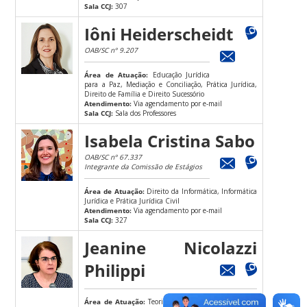
Sala CCJ:
307
Iôni Heiderscheidt
OAB/SC nº 9.207
Área de Atuação:
Educação Jurídica
para a Paz, Mediação e Conciliação, Prática Jurídica,
Direito de Família e Direito Sucessório
Atendimento:
Via agendamento por e-mail
Sala CCJ:
Sala dos Professores
Isabela Cristina Sabo
OAB/SC nº 67.337
Integrante da Comissão de Estágios
Área de Atuação:
Direito da Informática, Informática
Jurídica e Prática Jurídica Civil
Atendimento:
Via agendamento por e-mail
Sala CCJ:
327
Jeanine Nicolazzi
Philippi
Área de Atuação:
Teoria do Direito, Teoria Política e