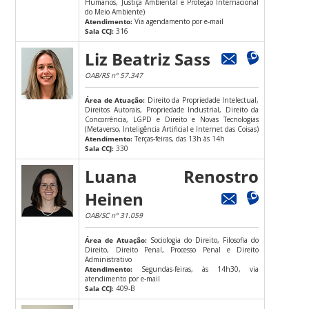
Humanos, Justiça Ambiental e Proteção Internacional
do Meio Ambiente)
Atendimento:
Via agendamento por e-mail
Sala CCJ:
316
Liz Beatriz Sass
OAB/RS nº 57.347
Área de Atuação:
Direito da Propriedade Intelectual,
Direitos Autorais, Propriedade Industrial, Direito da
Concorrência, LGPD e Direito e Novas Tecnologias
(Metaverso, Inteligência Artificial e Internet das Coisas)
Atendimento:
Terças-feiras, das 13h às 14h
Sala CCJ:
330
Luana Renostro
Heinen
OAB/SC nº 31.059
Área de Atuação:
Sociologia do Direito, Filosofia do
Direito, Direito Penal, Processo Penal e Direito
Administrativo
Atendimento:
Segundas-feiras, às 14h30, via
atendimento por e-mail
Sala CCJ:
409-B