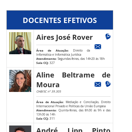
DOCENTES EFETIVOS
Aires José Rover
Área de Atuação:
Direito da
Informática e Informática Jurídica
Atendimento:
Segundas-feiras, das 14h20 às 18h
Sala CCJ:
327
Aline Beltrame de
Moura
OAB/SC nº 39.305
Área de Atuação:
Mediação e Conciliação, Direito
Internacional Privado e Políticas da União Europeia
Atendimento:
Quinta-feiras, das 8h30 às 9h e das
13h30 às 14h
Sala CCJ:
311
André Lipp Pinto