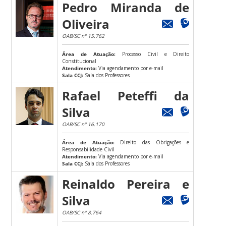
Pedro Miranda de
Oliveira
OAB/SC nº 15.762
Área de Atuação:
Processo Civil e Direito
Constitucional
Atendimento:
Via agendamento por e-mail
Sala CCJ:
Sala dos Professores
Rafael Peteffi da
Silva
OAB/SC nº 16.170
Área de Atuação:
Direito das Obrigações e
Responsabilidade Civil
Atendimento:
Via agendamento por e-mail
Sala CCJ:
Sala dos Professores
Reinaldo Pereira e
Silva
OAB/SC nº 8.764