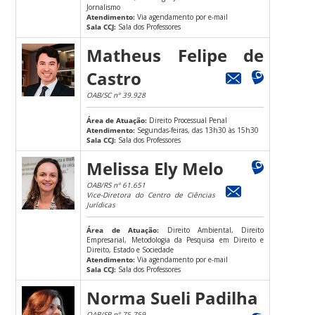
Jornalismo
Atendimento:
Via agendamento por e-mail
Sala CCJ:
Sala dos Professores
Matheus Felipe de
Castro
OAB/SC nº 39.928
Área de Atuação:
Direito Processual Penal
Atendimento:
Segundas-feiras, das 13h30 às 15h30
Sala CCJ:
Sala dos Professores
Melissa Ely Melo
OAB/RS nº 61.651
Vice-Diretora do Centro de Ciências
Jurídicas
Área de Atuação:
Direito Ambiental, Direito
Empresarial, Metodologia da Pesquisa em Direito e
Direito, Estado e Sociedade
Atendimento:
Via agendamento por e-mail
Sala CCJ:
Sala dos Professores
Norma Sueli Padilha
OAB/SP nº 75.759