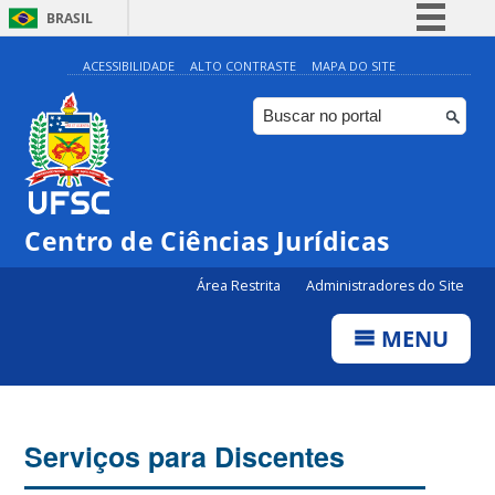
BRASIL
Simplifique!
ACESSIBILIDADE
ALTO CONTRASTE
MAPA DO SITE
Comunica BR
Participe
Acesso à informação
Legislação
Centro de Ciências Jurídicas
Canais
Área Restrita
Administradores do Site
MENU
Serviços para Discentes