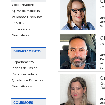
C
Coordenadoria
OAB
Ajuste de Matrícula
Validação Disciplinas
Áre
At
ENADE »
Sal
Formulários
Normativas
C
OAB
DEPARTAMENTO
Ár
Rel
Departamento
At
Sal
Planos de Ensino
Disciplina Isolada
C
Quadro de Docentes
OAB
Normativas »
Coo
Áre
At
COMISSÕES