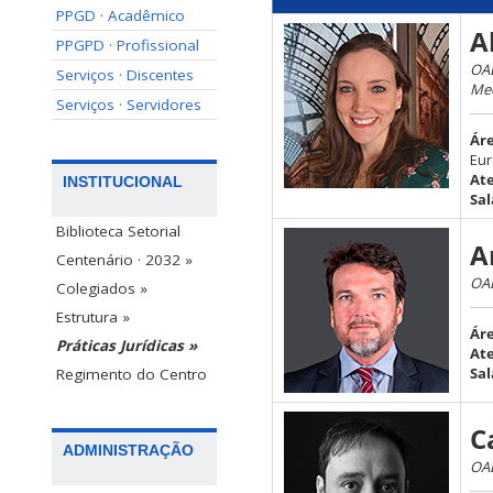
PPGD · Acadêmico
A
PPGPD · Profissional
OAB
Serviços · Discentes
Me
Serviços · Servidores
Ár
Eur
At
INSTITUCIONAL
Sal
Biblioteca Setorial
A
Centenário · 2032 »
OAB
Colegiados »
Estrutura »
Áre
Práticas Jurídicas »
At
Sal
Regimento do Centro
C
ADMINISTRAÇÃO
OAB