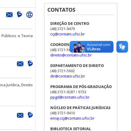
CONTATOS
DIREÇÃO DE CENTRO
(48) 3721-9479
ccj@contato.ufsc.br
 Públicos e Teoria
COORDENAÇÃO DE CURSO
(48) 3721-5601 / 5603 / 5604
direito@contato.ufsc.br
DEPARTAMENTO DE DIREITO
(48) 3721-5602
dir@contato.ufsc.br
a Jurídica, Direito
PROGRAMA DE PÓS-GRADUAÇÃO
(48) 3721-9287 / 9733
ppgd@contato.ufsc.br
NÚCLEO DE PRÁTICAS JURÍDICAS
(48) 3721-9410
emaj.ccj@contato.ufsc.br
BIBLIOTECA SETORIAL