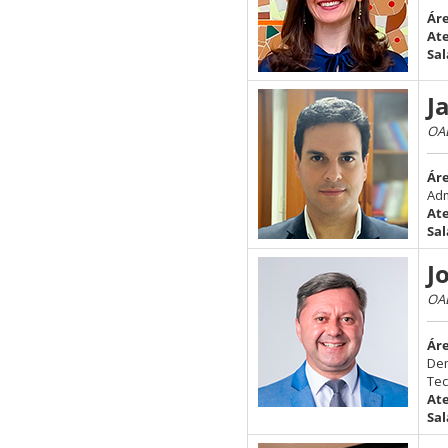
Áre
At
Sal
J
OAB
Ár
Adm
At
Sal
J
OAB
Ár
Dem
Tec
At
Sal