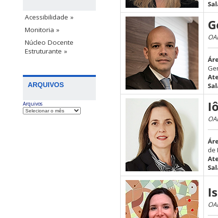
Sal
Acessibilidade »
G
Monitoria »
OAB
Núcleo Docente
Estruturante »
Ár
Ger
At
ARQUIVOS
Sal
I
Arquivos
OAB
Ár
de 
At
Sal
I
OAB