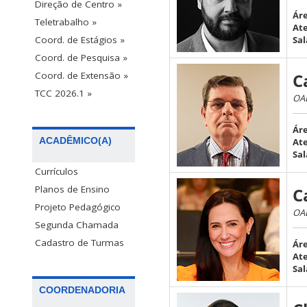
Direção de Centro »
Áre
Teletrabalho »
At
Sal
Coord. de Estágios »
Coord. de Pesquisa »
C
Coord. de Extensão »
TCC 2026.1 »
OAB
Áre
ACADÊMICO(A)
At
Sal
Currículos
Planos de Ensino
C
Projeto Pedagógico
OAB
Segunda Chamada
Cadastro de Turmas
Áre
At
Sal
COORDENADORIA