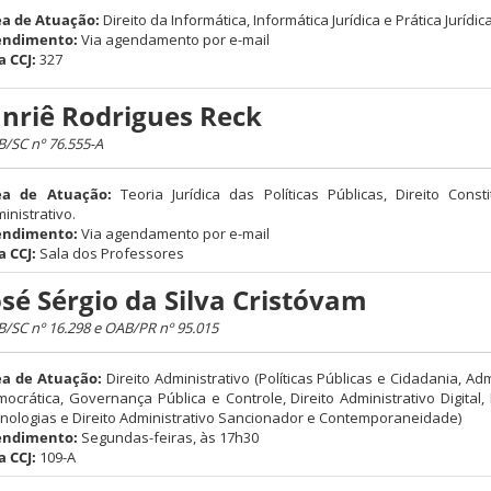
a de Atuação:
Direito da Informática, Informática Jurídica e Prática Jurídica
endimento:
Via agendamento por e-mail
a CCJ:
327
anriê Rodrigues Reck
/SC nº 76.555-A
ea de Atuação:
Teoria Jurídica das Políticas Públicas, Direito Consti
inistrativo.
endimento:
Via agendamento por e-mail
a CCJ:
Sala dos Professores
osé Sérgio da Silva Cristóvam
/SC nº 16.298 e OAB/PR nº 95.015
ea de Atuação:
Direito Administrativo (Políticas Públicas e Cidadania, Ad
ocrática, Governança Pública e Controle, Direito Administrativo Digital
nologias e Direito Administrativo Sancionador e Contemporaneidade)
endimento:
Segundas-feiras, às 17h30
a CCJ:
109-A