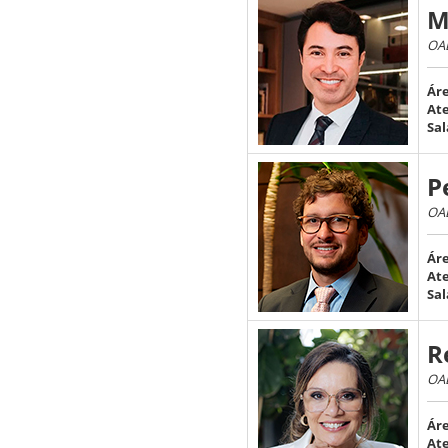
M
OAB
Áre
At
Sal
P
OAB
Áre
At
Sal
R
OAB
Áre
At