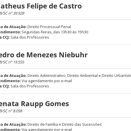
atheus Felipe de Castro
/SC nº 39.928
a de Atuação:
Direito Processual Penal
endimento:
Segundas-feiras, das 13h30 às 15h30
a CCJ:
Sala dos Professores
edro de Menezes Niebuhr
/SC nº 19.555
a de Atuação:
Direito Administrativo, Direito Ambiental e Direito Urbaníst
endimento:
Via agendamento por e-mail
a CCJ:
Sala dos Professores
enata Raupp Gomes
/SC nº 8.058
a de Atuação:
Direito de Família e Direito das Sucessões
endimento:
Via agendamento por e-mail