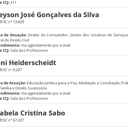
a CCJ:
311
eyson José Gonçalves da Silva
/SC nº 13.829
ea de Atuação:
Direito do Consumidor, Direito dos Usuários de Serviços
al do Direito Civil
endimento:
Via agendamento por e-mail
a CCJ:
Sala dos Professores
ôni Heiderscheidt
/SC nº 9.207
ea de Atuação:
Educação Jurídica para a Paz, Mediação e Conciliação, Prátic
Família e Direito Sucessório
endimento:
Via agendamento por e-mail
a CCJ:
Sala dos Professores
sabela Cristina Sabo
/SC nº 67.337