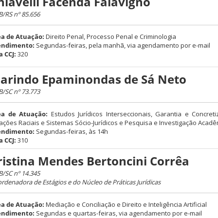
hiavelli Facenda Falavigno
/RS nº 85.656
a de Atuação:
Direito Penal, Processo Penal e Criminologia
endimento:
Segundas-feiras, pela manhã, via agendamento por e-mail
a CCJ:
320
larindo Epaminondas de Sá Neto
/SC nº 73.773
ea de Atuação:
Estudos Jurídicos Interseccionais, Garantia e Concreti
ações Raciais e Sistemas Sócio-Jurídicos e Pesquisa e Investigação Acadê
endimento:
Segundas-feiras, às 14h
a CCJ:
310
ristina Mendes Bertoncini Corrêa
/SC nº 14.345
rdenadora de Estágios e do Núcleo de Práticas Jurídicas
a de Atuação:
Mediação e Conciliação e Direito e Inteligência Artificial
endimento:
Segundas e quartas-feiras, via agendamento por e-mail