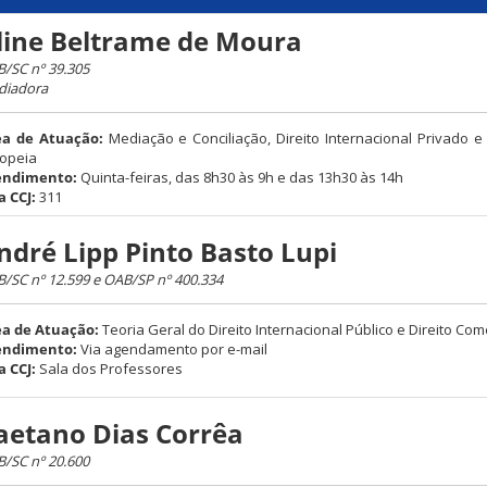
line Beltrame de Moura
/SC nº 39.305
diadora
ea de Atuação:
Mediação e Conciliação, Direito Internacional Privado e 
opeia
endimento:
Quinta-feiras, das 8h30 às 9h e das 13h30 às 14h
a CCJ:
311
ndré Lipp Pinto Basto Lupi
/SC nº 12.599 e OAB/SP nº 400.334
a de Atuação:
Teoria Geral do Direito Internacional Público e Direito Com
endimento:
Via agendamento por e-mail
a CCJ:
Sala dos Professores
aetano Dias Corrêa
/SC nº 20.600