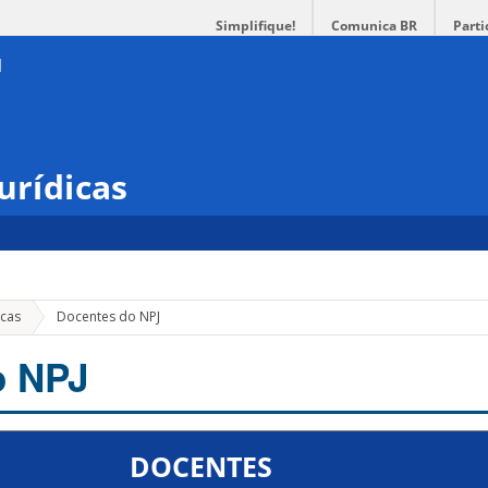
Simplifique!
Comunica BR
Parti
urídicas
icas
Docentes do NPJ
o NPJ
DOCENTES