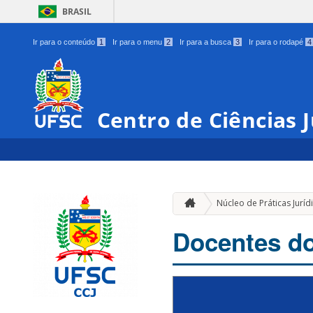
BRASIL
Ir para o conteúdo
1
Ir para o menu
2
Ir para a busca
3
Ir para o rodapé
4
Centro de Ciências J
Núcleo de Práticas Juríd
Docentes d