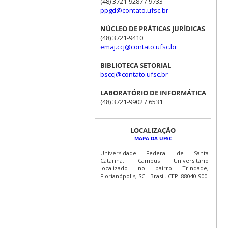
(48) 3721-9287 / 9733
ppgd@contato.ufsc.br
NÚCLEO DE PRÁTICAS JURÍDICAS
(48) 3721-9410
emaj.ccj@contato.ufsc.br
BIBLIOTECA SETORIAL
bsccj@contato.ufsc.br
LABORATÓRIO DE INFORMÁTICA
(48) 3721-9902 / 6531
LOCALIZAÇÃO
MAPA DA UFSC
Universidade Federal de Santa
Catarina, Campus Universitário
localizado no bairro Trindade,
Florianópolis, SC - Brasil. CEP: 88040-900