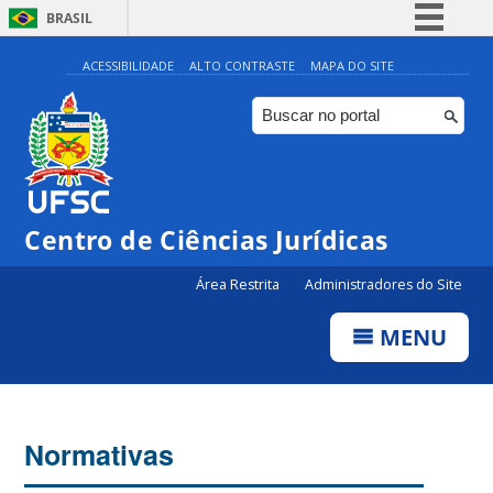
BRASIL
Simplifique!
ACESSIBILIDADE
ALTO CONTRASTE
MAPA DO SITE
Comunica BR
Participe
Acesso à informação
Legislação
Centro de Ciências Jurídicas
Canais
Área Restrita
Administradores do Site
MENU
Normativas