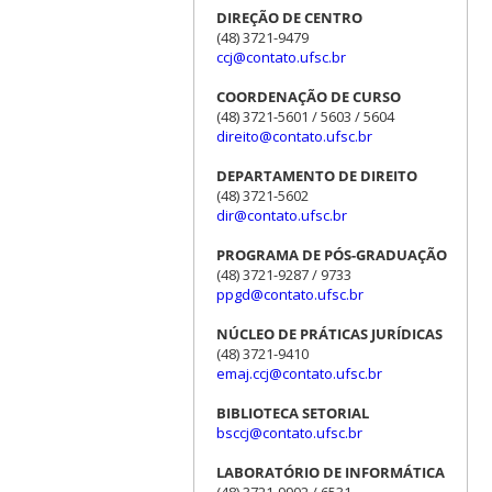
DIREÇÃO DE CENTRO
(48) 3721-9479
ccj@contato.ufsc.br
COORDENAÇÃO DE CURSO
(48) 3721-5601 / 5603 / 5604
direito@contato.ufsc.br
DEPARTAMENTO DE DIREITO
(48) 3721-5602
dir@contato.ufsc.br
PROGRAMA DE PÓS-GRADUAÇÃO
(48) 3721-9287 / 9733
ppgd@contato.ufsc.br
NÚCLEO DE PRÁTICAS JURÍDICAS
(48) 3721-9410
emaj.ccj@contato.ufsc.br
BIBLIOTECA SETORIAL
bsccj@contato.ufsc.br
LABORATÓRIO DE INFORMÁTICA
(48) 3721-9902 / 6531