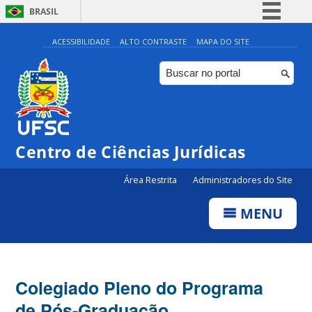
BRASIL
Simplifique!
ACESSIBILIDADE
ALTO CONTRASTE
MAPA DO SITE
Comunica BR
Participe
Acesso à informação
Legislação
Centro de Ciências Jurídicas
Canais
Área Restrita
Administradores do Site
MENU
Colegiado Pleno do Programa
de Pós-Graduação