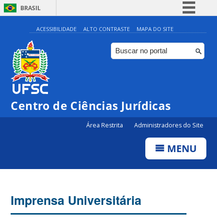
BRASIL
Simplifique!
ACESSIBILIDADE
ALTO CONTRASTE
MAPA DO SITE
Comunica BR
Participe
Acesso à informação
Legislação
Centro de Ciências Jurídicas
Canais
Área Restrita
Administradores do Site
MENU
Imprensa Universitária