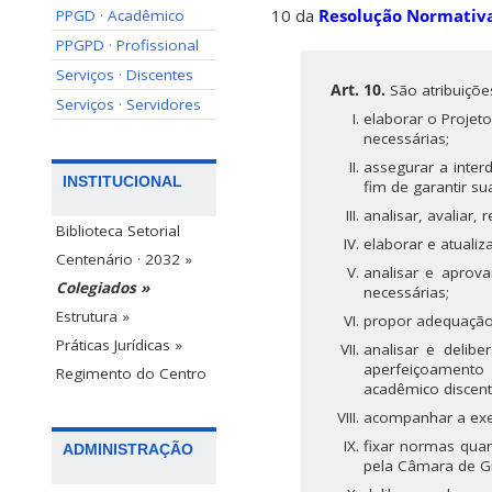
10 da
Resolução Normativ
PPGD · Acadêmico
PPGPD · Profissional
Serviços · Discentes
Art. 10.
São atribuiçõe
Serviços · Servidores
elaborar o Projet
necessárias;
assegurar a inter
INSTITUCIONAL
fim de garantir su
analisar, avaliar, 
Biblioteca Setorial
elaborar e atuali
Centenário · 2032 »
analisar e aprov
Colegiados »
necessárias;
Estrutura »
propor adequação
Práticas Jurídicas »
analisar e delib
aperfeiçoamento
Regimento do Centro
acadêmico discent
acompanhar a exe
fixar normas quan
ADMINISTRAÇÃO
pela Câmara de G