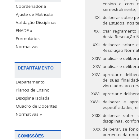
ensino e com o 
Coordenadoria
semestralmente;
Ajuste de Matrícula
deliberar sobre p
Validação Disciplinas
de Estudos, nos t
ENADE »
criar regramento 
desta Resolução N
Formulários
deliberar sobre 
Normativas
Resolução Normat
analisar e delibe
analisar e deliber
DEPARTAMENTO
apreciar e delibe
de suas finalid
Departamento
vinculados ao curs
Planos de Ensino
apreciar e deliber
Disciplina Isolada
deliberar e apr
Quadro de Docentes
especificidades, 
Normativas »
deliberar sobre
disciplinas, confo
deliberar, se for 
aumento da nota 
COMISSÕES