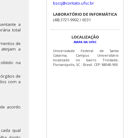
bsccj@contato.ufsc.br
LABORATÓRIO DE INFORMÁTICA
(48) 3721-9902 / 6531
sentante a
ária total
LOCALIZAÇÃO
MAPA DA UFSC
amentos de
 atinjam a
Universidade Federal de Santa
Catarina, Campus Universitário
localizado no bairro Trindade,
 obtido na
Florianópolis, SC - Brasil. CEP: 88040-900
 órgãos de
ados com a
 de acordo
 cada qual
olha da/do