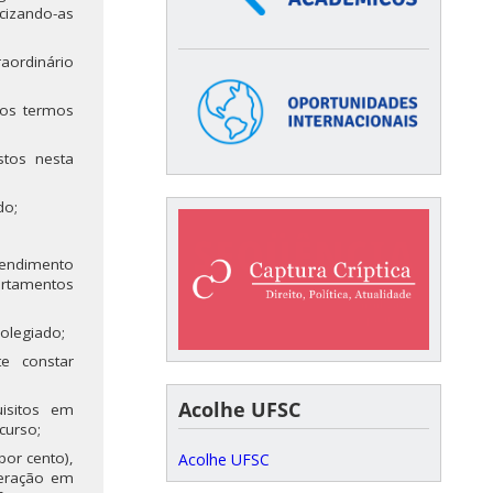
izando-as
aordinário
 nos termos
stos nesta
do;
tendimento
artamentos
Colegiado;
e constar
Acolhe UFSC
uisitos em
curso;
por cento),
Acolhe UFSC
peração em