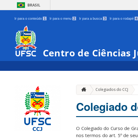
BRASIL
Ir para o conteúdo
1
Ir para o menu
2
Ir para a busca
3
Ir para o rodapé
4
Centro de Ciências J
Colegiados do CCJ
Colegiado d
O Colegiado do Curso de Gra
nos termos do art. 5º de se