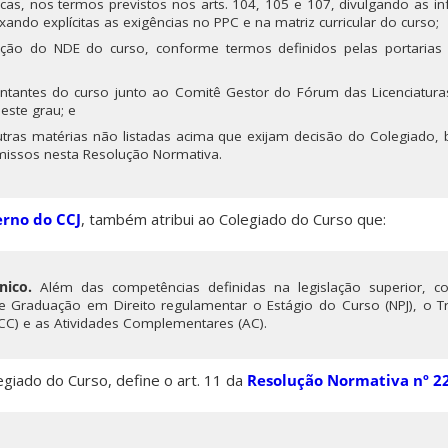
íficas, nos termos previstos nos arts. 104, 105 e 107, divulgando as 
ndo explícitas as exigências no PPC e na matriz curricular do curso;
ição do NDE do curso, conforme termos definidos pelas portarias o
entantes do curso junto ao Comitê Gestor do Fórum das Licenciatura
 este grau; e
utras matérias não listadas acima que exijam decisão do Colegiado
missos nesta Resolução Normativa.
rno do CCJ
, também atribui ao Colegiado do Curso que:
nico.
Além das competências definidas na legislação superior, 
 Graduação em Direito regulamentar o Estágio do Curso (NPJ), o T
CC) e as Atividades Complementares (AC).
giado do Curso, define o art. 11 da
Resolução Normativa nº 2