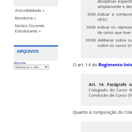
disciplinas espec
amplamente e deixa
Acessibilidade »
indicar a compos
Monitoria »
UFSC;
Núcleo Docente
indicar os repres
Estruturante »
de curso que tiver
deliberar sobre o
sobre os casos o
ARQUIVOS
Arquivos
O art. 14 do
Regimento Inte
Art. 14.
Parágrafo ú
Colegiado do Curso de
Conclusão de Curso (T
Quanto à composição do Cole