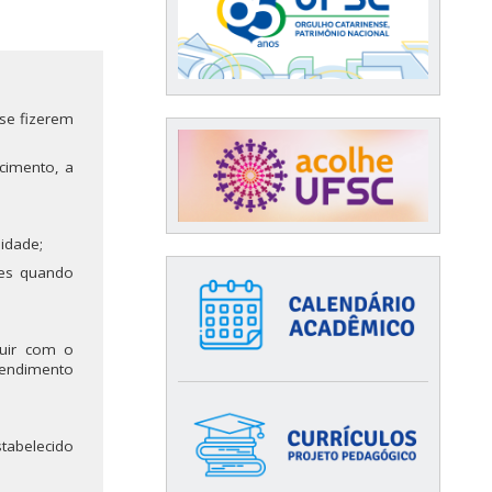
se fizerem
ecimento, a
idade;
ões quando
buir com o
endimento
tabelecido