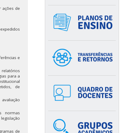
r ações de
 expedidos
ferências e
relatórios
gias para a
titucional
etidos, de
 avaliação
is normas
legislação
ogramas de