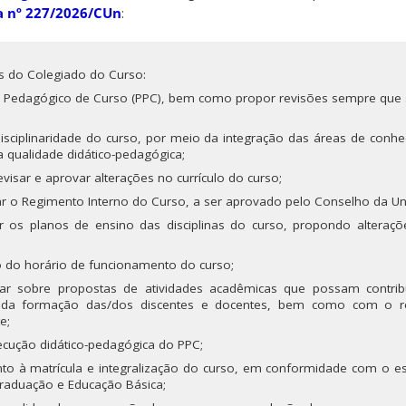
a nº 227/2026/CUn
:
s do Colegiado do Curso:
o Pedagógico de Curso (PPC), bem como propor revisões sempre que 
disciplinaridade do curso, por meio da integração das áreas de conh
a qualidade didático-pedagógica;
revisar e aprovar alterações no currículo do curso;
zar o Regimento Interno do Curso, a ser aprovado pelo Conselho da Un
ar os planos de ensino das disciplinas do curso, propondo alteraç
 do horário de funcionamento do curso;
erar sobre propostas de atividades acadêmicas que possam contri
 da formação das/dos discentes e docentes, bem como com o r
e;
cução didático-pedagógica do PPC;
to à matrícula e integralização do curso, em conformidade com o es
raduação e Educação Básica;