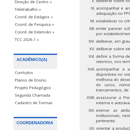
deliberar sobre o
Direção de Centro »
acompanhar e anal
Teletrabalho »
adequação no PPC 
Coord. de Estágios »
estabelecer os cri
Coord. de Pesquisa »
emitir parecer s
Coord. de Extensão »
por estabelecimen
TCC 2026.1 »
deliberar, em gra
deliberar sobre s
definir a forma de
ACADÊMICO(A)
retornos, nos ter
acompanhar e av
Currículos
disponíveis no si
melhoria do desem
Planos de Ensino
do curso, númer
Projeto Pedagógico
trancamentos, de 
Segunda Chamada
assessorar a Pr
externa e autoaval
Cadastro de Turmas
exercer as atri
institucionais, n
pertinente;
COORDENADORIA
orientar a produ