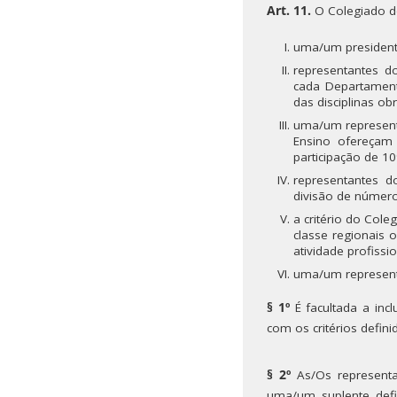
Art. 11.
O Colegiado d
uma/um president
representantes d
cada Departamento
das disciplinas ob
uma/um representa
Ensino ofereçam 
participação de 10
representantes d
divisão de número
a critério do Col
classe regionais
atividade profissi
uma/um representa
§ 1º
É facultada a in
com os critérios defin
§ 2º
As/Os representan
uma/um suplente def