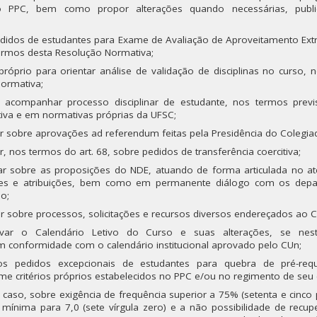
PPC, bem como propor alterações quando necessárias, public
edidos de estudantes para Exame de Avaliação de Aproveitamento Extr
ermos desta Resolução Normativa;
próprio para orientar análise de validação de disciplinas no curso,
ormativa;
e acompanhar processo disciplinar de estudante, nos termos previ
iva e em normativas próprias da UFSC;
rar sobre aprovações ad referendum feitas pela Presidência do Colegia
ar, nos termos do art. 68, sobre pedidos de transferência coercitiva;
rar sobre as proposições do NDE, atuando de forma articulada no a
ades e atribuições, bem como em permanente diálogo com os dep
o;
ar sobre processos, solicitações e recursos diversos endereçados ao 
ovar o Calendário Letivo do Curso e suas alterações, se nest
em conformidade com o calendário institucional aprovado pelo CUn;
 os pedidos excepcionais de estudantes para quebra de pré-req
rme critérios próprios estabelecidos no PPC e/ou no regimento de seu 
o caso, sobre exigência de frequência superior a 75% (setenta e cinco 
mínima para 7,0 (sete vírgula zero) e a não possibilidade de recu