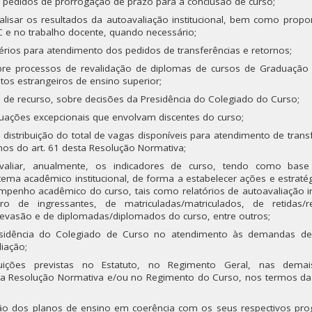
s pedidos de prorrogação de prazo para a conclusão de curso;
isar os resultados da autoavaliação institucional, bem como propo
e no trabalho docente, quando necessário;
térios para atendimento dos pedidos de transferências e retornos;
obre processos de revalidação de diplomas de cursos de Graduação
tos estrangeiros de ensino superior;
u de recurso, sobre decisões da Presidência do Colegiado do Curso;
ituações excepcionais que envolvam discentes do curso;
 distribuição do total de vagas disponíveis para atendimento de trans
mos do art. 61 desta Resolução Normativa;
aliar, anualmente, os indicadores de curso, tendo como base 
stema acadêmico institucional, de forma a estabelecer ações e estraté
penho acadêmico do curso, tais como relatórios de autoavaliação ins
o de ingressantes, de matriculadas/matriculados, de retidas/r
evasão e de diplomadas/diplomados do curso, entre outros;
esidência do Colegiado de Curso no atendimento às demandas de
iação;
buições previstas no Estatuto, no Regimento Geral, nas dema
esta Resolução Normativa e/ou no Regimento do Curso, nos termos da 
ção dos planos de ensino em coerência com os seus respectivos pr