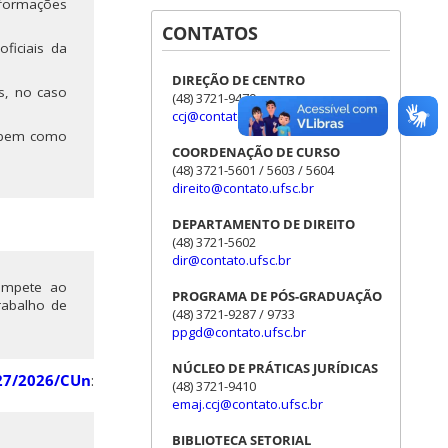
informações
CONTATOS
ficiais da
DIREÇÃO DE CENTRO
s, no caso
(48) 3721-9479
ccj@contato.ufsc.br
, bem como
COORDENAÇÃO DE CURSO
(48) 3721-5601 / 5603 / 5604
direito@contato.ufsc.br
DEPARTAMENTO DE DIREITO
(48) 3721-5602
dir@contato.ufsc.br
compete ao
PROGRAMA DE PÓS-GRADUAÇÃO
rabalho de
(48) 3721-9287 / 9733
ppgd@contato.ufsc.br
NÚCLEO DE PRÁTICAS JURÍDICAS
27/2026/CUn
:
(48) 3721-9410
emaj.ccj@contato.ufsc.br
BIBLIOTECA SETORIAL