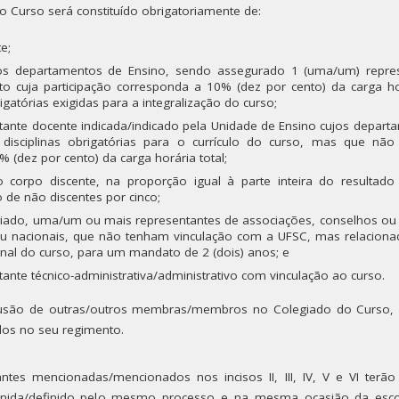
o Curso será constituído obrigatoriamente de:
e;
os departamentos de Ensino, sendo assegurado 1 (uma/um) repre
 cuja participação corresponda a 10% (dez por cento) da carga hor
rigatórias exigidas para a integralização do curso;
nte docente indicada/indicado pela Unidade de Ensino cujos depart
disciplinas obrigatórias para o currículo do curso, mas que não
% (dez por cento) da carga horária total;
o corpo discente, na proporção igual à parte inteira do resultado
 de não discentes por cinco;
egiado, uma/um ou mais representantes de associações, conselhos ou
 ou nacionais, que não tenham vinculação com a UFSC, mas relacion
onal do curso, para um mandato de 2 (dois) anos; e
nte técnico-administrativa/administrativo com vinculação ao curso.
clusão de outras/outros membras/membros no Colegiado do Curso,
idos no seu regimento.
tes mencionadas/mencionados nos incisos II, III, IV, V e VI terão
inida/definido pelo mesmo processo e na mesma ocasião da esc