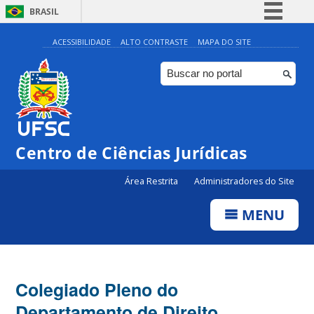
BRASIL
Simplifique!
ACESSIBILIDADE
ALTO CONTRASTE
MAPA DO SITE
Comunica BR
Participe
Acesso à informação
Legislação
Centro de Ciências Jurídicas
Canais
Área Restrita
Administradores do Site
MENU
Colegiado Pleno do
Departamento de Direito