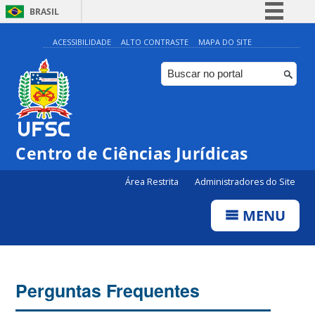
BRASIL
Simplifique!
ACESSIBILIDADE
ALTO CONTRASTE
MAPA DO SITE
Comunica BR
Participe
Acesso à informação
Legislação
Centro de Ciências Jurídicas
Canais
Área Restrita
Administradores do Site
MENU
Perguntas Frequentes