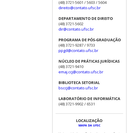
(48) 3721-5601 / 5603 / 5604
direito@contato.ufsc.br
DEPARTAMENTO DE DIREITO
(48) 3721-5602
dir@contato.ufsc.br
PROGRAMA DE PÓS-GRADUAÇÃO
(48) 3721-9287 / 9733
ppgd@contato.ufsc.br
NÚCLEO DE PRÁTICAS JURÍDICAS
(48) 3721-9410
emaj.ccj@contato.ufsc.br
BIBLIOTECA SETORIAL
bsccj@contato.ufsc.br
LABORATÓRIO DE INFORMÁTICA
(48) 3721-9902 / 6531
LOCALIZAÇÃO
MAPA DA UFSC