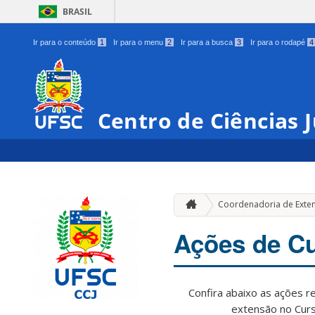
BRASIL
Ir para o conteúdo
1
Ir para o menu
2
Ir para a busca
3
Ir para o rodapé
4
Centro de Ciências J
Coordenadoria de Exte
Ações de Cu
Confira abaixo as ações re
extensão no Curs