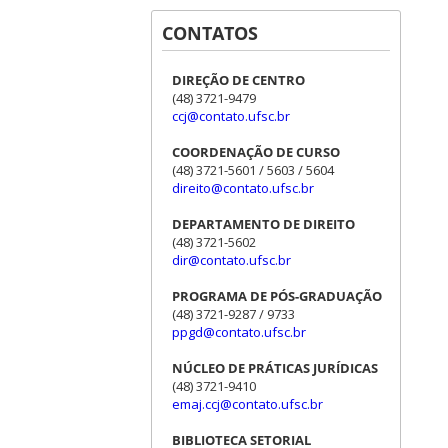
CONTATOS
DIREÇÃO DE CENTRO
(48) 3721-9479
ccj@contato.ufsc.br
COORDENAÇÃO DE CURSO
(48) 3721-5601 / 5603 / 5604
direito@contato.ufsc.br
DEPARTAMENTO DE DIREITO
(48) 3721-5602
dir@contato.ufsc.br
PROGRAMA DE PÓS-GRADUAÇÃO
(48) 3721-9287 / 9733
ppgd@contato.ufsc.br
NÚCLEO DE PRÁTICAS JURÍDICAS
(48) 3721-9410
emaj.ccj@contato.ufsc.br
BIBLIOTECA SETORIAL