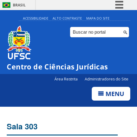
BRASIL
Simplifique!
ACESSIBILIDADE
ALTO CONTRASTE
MAPA DO SITE
Comunica BR
Participe
Acesso à informação
Legislação
Centro de Ciências Jurídicas
Canais
Área Restrita
Administradores do Site
MENU
Sala 303