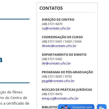
CONTATOS
DIREÇÃO DE CENTRO
(48) 3721-9479
ccj@contato.ufsc.br
COORDENAÇÃO DE CURSO
(48) 3721-5601 / 5603 / 5604
direito@contato.ufsc.br
DEPARTAMENTO DE DIREITO
a
(48) 3721-5602
dir@contato.ufsc.br
PROGRAMA DE PÓS-GRADUAÇÃO
(48) 3721-9287 / 9733
ppgd@contato.ufsc.br
NÚCLEO DE PRÁTICAS JURÍDICAS
ação de filmes
(48) 3721-9410
ório do Centro de
emaj.ccj@contato.ufsc.br
to a certificado de
BIBLIOTECA SETORIAL