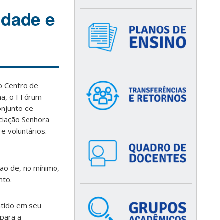
idade e
o Centro de
na, o I Fórum
onjunto de
ciação Senhora
e voluntários.
ão de, no mínimo,
nto.
ntido em seu
 para a