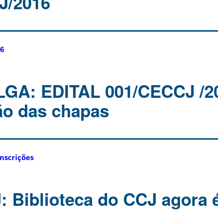
J/2016
16
LGA: EDITAL 001/CECCJ /2
o das chapas
nscrições
: Biblioteca do CCJ agora 