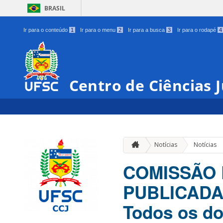
BRASIL
Ir para o conteúdo
1
Ir para o menu
2
Ir para a busca
3
Ir para o rodapé
4
Centro de Ciências J
Notícias
Notícias
COMISSÃO 
PUBLICADA 
Todos os do