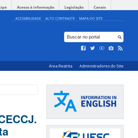
cipe
Acesso à informação
Legislação
Canais
ACESSIBILIDADE
ALTO CONTRASTE
MAPA DO SITE
Área Restrita
Administradores do Site
/CECCJ.
ta