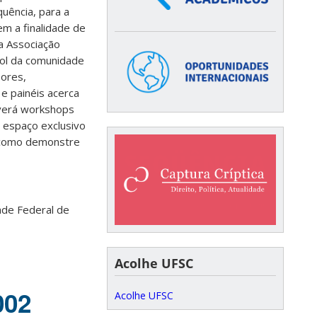
quência, para a
em a finalidade de
la Associação
rol da comunidade
sores,
e painéis acerca
averá workshops
m espaço exclusivo
m como demonstre
ade Federal de
Acolhe UFSC
002
Acolhe UFSC