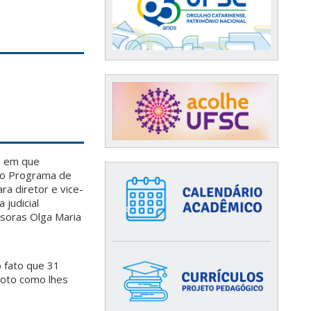
s em que
elo Programa de
ra diretor e vice-
 judicial
ssoras Olga Maria
 fato que 31
voto como lhes