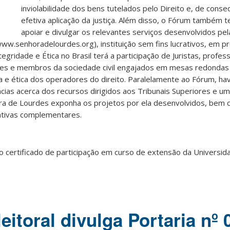
inviolabilidade dos bens tutelados pelo Direito e, de conse
efetiva aplicação da justiça. Além disso, o Fórum também t
apoiar e divulgar os relevantes serviços desenvolvidos pe
ww.senhoradelourdes.org), instituição sem fins lucrativos, em p
tegridade e Ética no Brasil terá a participação de Juristas, profes
es e membros da sociedade civil engajados em mesas redondas 
ra e ética dos operadores do direito. Paralelamente ao Fórum, h
cias acerca dos recursos dirigidos aos Tribunais Superiores e u
ora de Lourdes exponha os projetos por ela desenvolvidos, be
rativas complementares.
do certificado de participação em curso de extensão da Universid
itoral divulga Portaria nº 