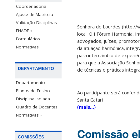
Coordenadoria
Ajuste de Matrícula
Validação Disciplinas
Senhora de Lourdes (http://w
ENADE »
local. O I Fórum Harmonia, In
Formulários
advogados, juízes, promotor
Normativas
da atuação harmônica, ínteg
para intercâmbio de experiên
para que a Associação Senh
DEPARTAMENTO
de técnicas e práticas integ
Departamento
Planos de Ensino
Ao participante será conferi
Disciplina Isolada
Santa Catari
(mais…)
Quadro de Docentes
Normativas »
Comissão ele
COMISSÕES