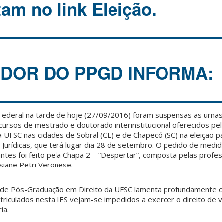
am no link Eleição.
DOR DO PPGD INFORMA:
 Federal na tarde de hoje (27/09/2016) foram suspensas as urna
cursos de mestrado e doutorado interinstitucional oferecidos p
UFSC nas cidades de Sobral (CE) e de Chapecó (SC) na eleição pa
 Jurídicas, que terá lugar dia 28 de setembro. O pedido de medida
tes foi feito pela Chapa 2 – “Despertar”, composta pelas profe
osiane Petri Veronese.
de Pós-Graduação em Direito da UFSC lamenta profundamente o
riculados nesta IES vejam-se impedidos a exercer o direito de 
ia.