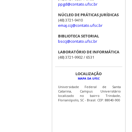
ppgd@contato.ufsc.br
NÚCLEO DE PRÁTICAS JURÍDICAS
(48) 3721-9410
emaj.ccj@contato.ufsc.br
BIBLIOTECA SETORIAL
bsccj@contato.ufsc.br
LABORATÓRIO DE INFORMÁTICA
(48) 3721-9902 / 6531
LOCALIZAÇÃO
MAPA DA UFSC
Universidade Federal de Santa
Catarina, Campus Universitário
localizado no bairro Trindade,
Florianópolis, SC - Brasil. CEP: 88040-900