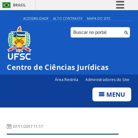
BRASIL
Simplifique!
ACESSIBILIDADE
ALTO CONTRASTE
MAPA DO SITE
Comunica BR
Participe
Acesso à informação
Legislação
Centro de Ciências Jurídicas
Canais
Área Restrita
Administradores do Site
MENU
07/11/2017 11:17