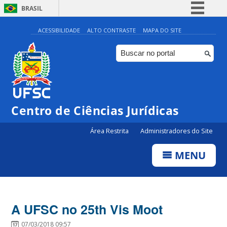
BRASIL
Simplifique!
ACESSIBILIDADE
ALTO CONTRASTE
MAPA DO SITE
Comunica BR
Participe
Acesso à informação
Legislação
Centro de Ciências Jurídicas
Canais
Área Restrita
Administradores do Site
MENU
A UFSC no 25th Vis Moot
07/03/2018 09:57