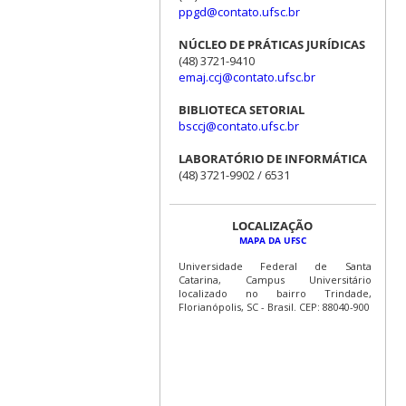
ppgd@contato.ufsc.br
NÚCLEO DE PRÁTICAS JURÍDICAS
(48) 3721-9410
emaj.ccj@contato.ufsc.br
BIBLIOTECA SETORIAL
bsccj@contato.ufsc.br
LABORATÓRIO DE INFORMÁTICA
(48) 3721-9902 / 6531
LOCALIZAÇÃO
MAPA DA UFSC
Universidade Federal de Santa
Catarina, Campus Universitário
localizado no bairro Trindade,
Florianópolis, SC - Brasil. CEP: 88040-900