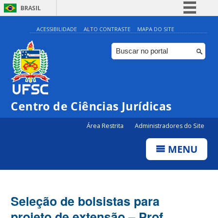
BRASIL
Simplifique!
ACESSIBILIDADE
ALTO CONTRASTE
MAPA DO SITE
Comunica BR
Participe
Acesso à informação
Legislação
Centro de Ciências Jurídicas
Canais
Área Restrita
Administradores do Site
MENU
Seleção de bolsistas para
projeto de extensão – Prof.