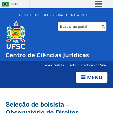
BRASIL
Simplifique!
ACESSIBILIDADE
ALTO CONTRASTE
MAPA DO SITE
Comunica BR
Participe
Acesso à informação
Legislação
Centro de Ciências Jurídicas
Canais
Área Restrita
Administradores do Site
MENU
Seleção de bolsista –
Observatório de Direitos