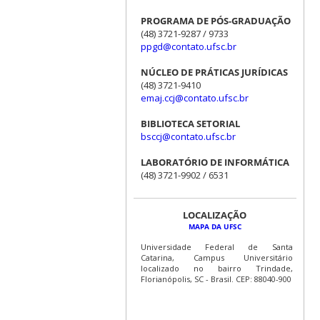
PROGRAMA DE PÓS-GRADUAÇÃO
(48) 3721-9287 / 9733
ppgd@contato.ufsc.br
NÚCLEO DE PRÁTICAS JURÍDICAS
(48) 3721-9410
emaj.ccj@contato.ufsc.br
BIBLIOTECA SETORIAL
bsccj@contato.ufsc.br
LABORATÓRIO DE INFORMÁTICA
(48) 3721-9902 / 6531
LOCALIZAÇÃO
MAPA DA UFSC
Universidade Federal de Santa
Catarina, Campus Universitário
localizado no bairro Trindade,
Florianópolis, SC - Brasil. CEP: 88040-900