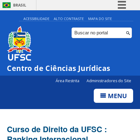
BRASIL
Simplifique!
ACESSIBILIDADE
ALTO CONTRASTE
MAPA DO SITE
Comunica BR
Participe
Acesso à informação
Legislação
Centro de Ciências Jurídicas
Canais
Área Restrita
Administradores do Site
MENU
Curso de Direito da UFSC :
Ranking Internacional