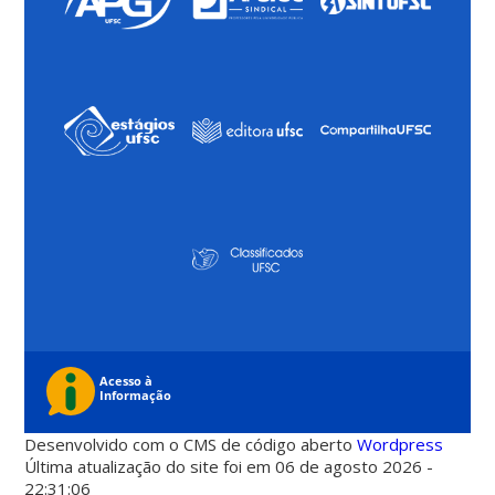
Desenvolvido com o CMS de código aberto
Wordpress
Última atualização do site foi em 06 de agosto 2026 -
22:31:06