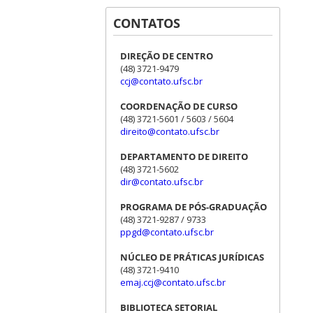
CONTATOS
DIREÇÃO DE CENTRO
(48) 3721-9479
ccj@contato.ufsc.br
COORDENAÇÃO DE CURSO
(48) 3721-5601 / 5603 / 5604
direito@contato.ufsc.br
DEPARTAMENTO DE DIREITO
(48) 3721-5602
dir@contato.ufsc.br
PROGRAMA DE PÓS-GRADUAÇÃO
(48) 3721-9287 / 9733
ppgd@contato.ufsc.br
NÚCLEO DE PRÁTICAS JURÍDICAS
(48) 3721-9410
emaj.ccj@contato.ufsc.br
BIBLIOTECA SETORIAL