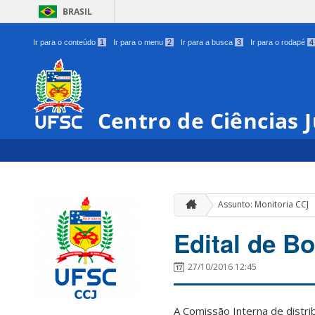
BRASIL
Ir para o conteúdo
1
Ir para o menu
2
Ir para a busca
3
Ir para o rodapé
4
Centro de Ciências J
Assunto: Monitoria CCJ
Edital de Bo
27/10/2016 12:45
A Comissão Interna de distri