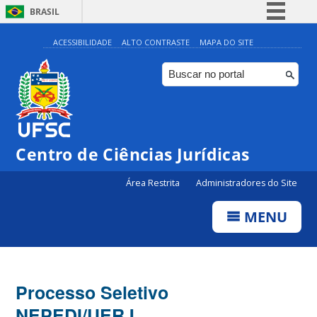
BRASIL
Simplifique!
ACESSIBILIDADE
ALTO CONTRASTE
MAPA DO SITE
Comunica BR
Participe
Acesso à informação
Legislação
Centro de Ciências Jurídicas
Canais
Área Restrita
Administradores do Site
MENU
Processo Seletivo
NEPEDI/UERJ