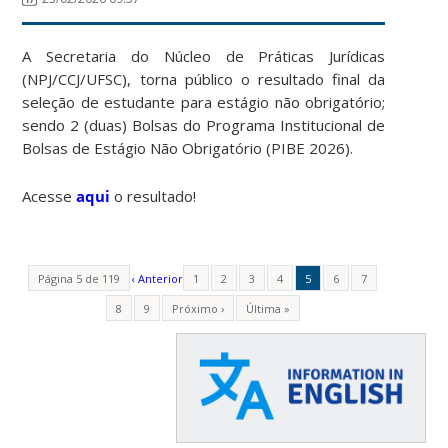
A Secretaria do Núcleo de Práticas Jurídicas
(NPJ/CCJ/UFSC), torna público o resultado final da
seleção de estudante para estágio não obrigatório;
sendo 2 (duas) Bolsas do Programa Institucional de
Bolsas de Estágio Não Obrigatório (PIBE 2026).
Acesse
aqui
o resultado!
Página 5 de 119
‹ Anterior
1
2
3
4
5
6
7
8
9
Próximo ›
Última »