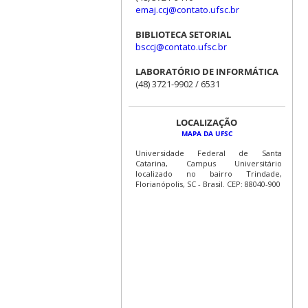
emaj.ccj@contato.ufsc.br
BIBLIOTECA SETORIAL
bsccj@contato.ufsc.br
LABORATÓRIO DE INFORMÁTICA
(48) 3721-9902 / 6531
LOCALIZAÇÃO
MAPA DA UFSC
Universidade Federal de Santa
Catarina, Campus Universitário
localizado no bairro Trindade,
Florianópolis, SC - Brasil. CEP: 88040-900