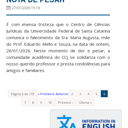
27/01/2026 15:16
É com imensa tristeza que o Centro de Ciências
Jurídicas da Universidade Federal de Santa Catarina
comunica o falecimento da Sra. Maria Augusta, mãe
do Prof. Eduardo Mello e Souza, na data de ontem,
26/01/2026. Neste momento de dor e pesar, a
comunidade acadêmica do CCJ se solidariza com o
nosso querido professor e presta condolências para
amigos e familiares.
Página 6 de 119
« Primeiro
‹ Anterior
2
3
4
5
6
7
8
9
10
Próximo ›
Última »