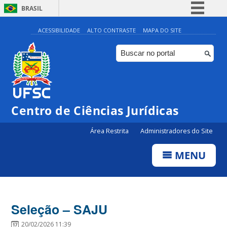
BRASIL
Simplifique!
ACESSIBILIDADE
ALTO CONTRASTE
MAPA DO SITE
Comunica BR
Participe
Acesso à informação
Legislação
Centro de Ciências Jurídicas
Canais
Área Restrita
Administradores do Site
MENU
Seleção – SAJU
20/02/2026 11:39